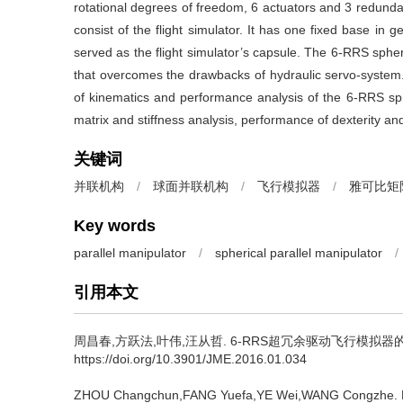
rotational degrees of freedom, 6 actuators and 3 redundan
consist of the flight simulator. It has one fixed base i
served as the flight simulator’s capsule. The 6-RRS spheri
that overcomes the drawbacks of hydraulic servo-system
of kinematics and performance analysis of the 6-RRS sphe
matrix and stiffness analysis, performance of dexterity and
关键词
并联机构
/
球面并联机构
/
飞行模拟器
/
雅可比矩
Key words
parallel manipulator
/
spherical parallel manipulator
/
引用本文
周昌春,方跃法,叶伟,汪从哲.
6-RRS超冗余驱动飞行模拟器的性能分析
https://doi.org/10.3901/JME.2016.01.034
ZHOU Changchun,FANG Yuefa,YE Wei,WANG Congzhe.