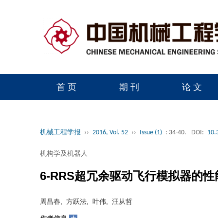
首 页
期 刊
论 文
读者服务
学会官网
机械工程学报
››
2016, Vol. 52
››
Issue (1)
: 34-40.
DOI:
10.
机构学及机器人
6-RRS超冗余驱动飞行模拟器的
周昌春, 方跃法, 叶伟, 汪从哲
+