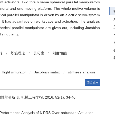
t actuators. Two totally same spherical parallel manipulators
n general and one moving platform. The whole motive volume is
cal parallel manipulator is driven by an electric servo-system
. It has advantage on workspace and actuation. The analysis
rical parallel manipulator are given out, including Jacobian
 singularity.
阵
/
螺旋理论
/
灵巧度
/
刚度性能
flight simulator
/
Jacobian matrix
/
stiffness analysis
导出引用
[J]. 机械工程学报, 2016, 52(1): 34-40
Performance Analysis of 6-RRS Over-redundant Actuation