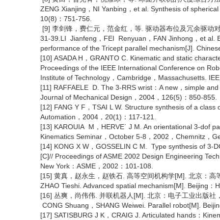
ZENG Xianjing，NI Yanbing，et al. Synthesis of spherical
10(8)：751-756.
[9] 李剑锋，费仁元，范金红，等. 驱动器布位及冗余驱动对Tri
31-39.LI Jianfeng，FEI Renyuan，FAN Jinhong，et al. Effec
performance of the Tricept parallel mechanism[J]. Chi
[10] ASADA H，GRANTO C. Kinematic and static characteriza
Proceedings of the IEEE International Conference on
Institute of Technology，Cambridge，Massachusetts. 
[11] RAFFAELE D. The 3-RRS wrist：A new，simple and non
Journal of Mechanical Design，2004，126(5)：850-855.
[12] FANG Y F，TSAI L W. Structure synthesis of a class of
Automation，2004，20(1)：117-121.
[13] KAROUIA M，HERVE´ J M. An orientational 3-dof paral
Kinematics Seminar，October 5-8，2002，Chemnitz，G
[14] KONG X W，GOSSELIN C M. Type synthesis of 3-DOF 
[C]// Proceedings of ASME 2002 Design Engineering T
New York：ASME，2002：101-108.
[15] 黄真，赵永生，赵铁石. 高等空间机构学[M]. 北京：高等教育
ZHAO Tieshi. Advanced spatial mechanism[M]. Beijing：
[16] 丛爽，尚伟伟. 并联机器人[M]. 北京：电子工业出版社，
CONG Shuang，SHANG Weiwei. Parallel robot[M]. Beijing
[17] SATISBURG J K，CRAIG J. Articulated hands：Kinemati