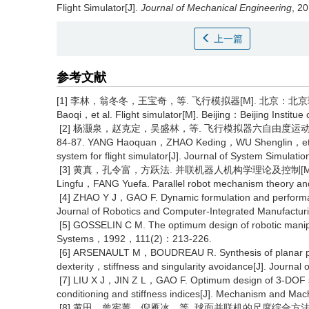
Flight Simulator[J].
Journal of Mechanical Engineering
, 2
上一篇
参考文献
[1] 李林，翁冬冬，王宝奇，等. 飞行模拟器[M]. 北京：北京理工
Baoqi，et al. Flight simulator[M]. Beijing：Beijing Instit
[2] 杨灏泉，赵克定，吴盛林，等. 飞行模拟器六自由度运动系
84-87. YANG Haoquan，ZHAO Keding，WU Shenglin，et al. 
system for flight simulator[J]. Journal of System Simu
[3] 黄真，孔令富，方跃法. 并联机器人机构学理论及控制[M].
Lingfu，FANG Yuefa. Parallel robot mechanism theory a
[4] ZHAO Y J，GAO F. Dynamic formulation and performanc
Journal of Robotics and Computer-Integrated Manufac
[5] GOSSELIN C M. The optimum design of robotic manipul
Systems，1992，111(2)：213-226.
[6] ARSENAULT M，BOUDREAU R. Synthesis of planar pa
dexterity，stiffness and singularity avoidance[J]. Jour
[7] LIU X J，JIN Z L，GAO F. Optimum design of 3-DOF sphe
conditioning and stiffness indices[J]. Mechanism and
[8] 黄田，曾宪菁，倪雁冰，等. 球面并联机的尺度综合方法[J]. 