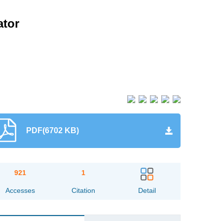
ator
PDF(6702 KB)
921
1
Accesses
Citation
Detail