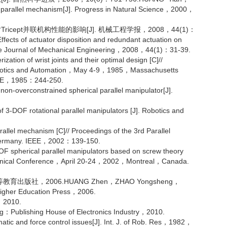
 parallel mechanism[J]. Progress in Natural Science，2000，
cept并联机构性能的影响[J]. 机械工程学报，2008，44(1)：
ts of actuator disposition and redundant actuation on
nese Journal of Mechanical Engineering，2008，44(1)：31-39.
tion of wrist joints and their optimal design [C]//
 Robotics and Automation，May 4-9，1985，Massachusetts
IEEE，1985：244-250.
-overconstrained spherical parallel manipulator[J].
 3-DOF rotational parallel manipulators [J]. Robotics and
lel mechanism [C]// Proceedings of the 3rd Parallel
ermany. IEEE，2002：139-150.
spherical parallel manipulators based on screw theory
echnical Conference，April 20-24，2002，Montreal，Canada.
出版社，2006.HUANG Zhen，ZHAO Yongsheng，
Higher Education Press，2006.
2010.
：Publishing House of Electronics Industry，2010.
c and force control issues[J]. Int. J. of Rob. Res，1982，