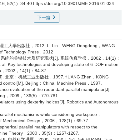
016, 52(1): 34-40 https://doi.org/10.3901/JME.2016.01.034
下一篇
大学出版社，2012. LI Lin，WENG Dongdong，WANG
ue of Technology Press，2012
统的关键技术及研究现状[J]. 系统仿真学报，2002，14(1)：
Key technologies and developing state of 6-DOF motion
lation，2002，14(1)：84-87
 北京：机械工业出版社，1997.HUANG Zhen，KONG
nd control[M]. Beijing：China Machine Press，1997.
e evaluation of the redundant parallel manipulator[J].
turing，2009，136(5)：770-781.
ators using dexterity indices[J]. Robotics and Autonomous
rallel mechanisms while considering workspace，
nal of Mechanical Design，2006，128(1)：69-77.
rical parallel manipulators with respect to the
 Machine Theory，2000，35(9)：1257-1267.
自然科学进展，2000，10(8)：751-756.HUANG Tian，