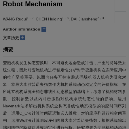
Robot Mechanism
们
服
会
1，2
1，3
2，4
WANG Rugui
, CHEN Huiqing
, DAI Jiansheng
务
官
+
Author information
网
+
文章历史
摘要
变胞机构发生构态变换时，不可避免地会造成冲击，严重时将导致系
统失稳，因此对变胞机构进行稳定性分析对于变胞机构在实际应用中
的推广至关重要。以面向任务可控变胞式码垛机器人机构为研究对
象，将最大李雅普诺夫指数作为机构系统动态稳定度的评价指标，在
所建立机构系统全构态非线性动态模型的基础上，考虑了机构材料参
数、控制参数以及内冲击激励对机构系统动态性能的影响。运用
Newmark法求解出机构系统全构态非线性动态模型的响应时间序列
后，运用C_C法计算时间延迟和嵌入维数，对响应序列进行相空间重
构，运用Wolf法计算响应序列的最大李雅普诺夫指数，根据系统输出
端相图中的轨迹对系统稳定性进行分析。研究成果为变胞机构动态稳