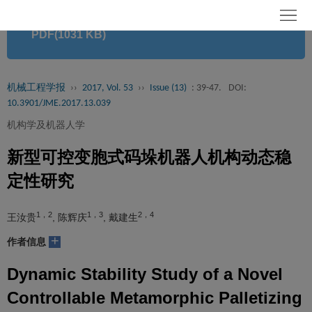
首
PDF(1031 KB)
页
期
刊
论
机械工程学报
››
2017, Vol. 53
››
Issue (13)
: 39-47.
DOI:
10.3901/JME.2017.13.039
文
知
机构学及机器人学
识
期
新型可控变胞式码垛机器人机构动态稳
服
刊
分
定性研究
务
动
级
加
1，2
1，3
2，4
王汝贵
, 陈辉庆
, 戴建生
态
目
+
入
关
作者信息
录
集
Dynamic Stability Study of a Novel
于
读
Controllable Metamorphic Palletizing
群
我
者
学