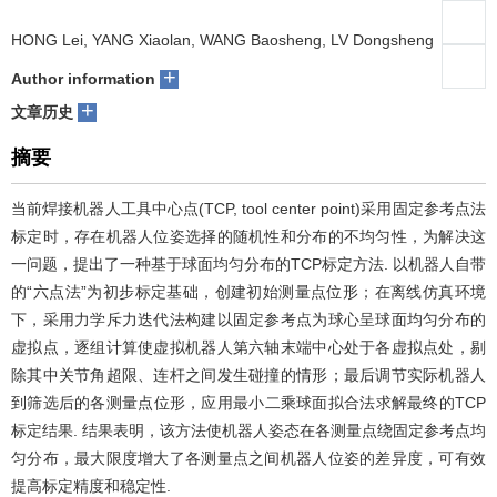
们
服
会
HONG Lei, YANG Xiaolan, WANG Baosheng, LV Dongsheng
+
Author information
务
官
+
文章历史
网
摘要
当前焊接机器人工具中心点(TCP, tool center point)采用固定参考点法
标定时，存在机器人位姿选择的随机性和分布的不均匀性，为解决这
一问题，提出了一种基于球面均匀分布的TCP标定方法. 以机器人自带
的“六点法”为初步标定基础，创建初始测量点位形；在离线仿真环境
下，采用力学斥力迭代法构建以固定参考点为球心呈球面均匀分布的
虚拟点，逐组计算使虚拟机器人第六轴末端中心处于各虚拟点处，剔
除其中关节角超限、连杆之间发生碰撞的情形；最后调节实际机器人
到筛选后的各测量点位形，应用最小二乘球面拟合法求解最终的TCP
标定结果. 结果表明，该方法使机器人姿态在各测量点绕固定参考点均
匀分布，最大限度增大了各测量点之间机器人位姿的差异度，可有效
提高标定精度和稳定性.