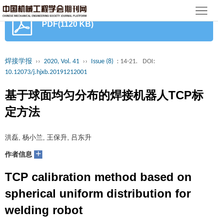
首
PDF(1120 KB)
页
期
刊
论
焊接学报
››
2020, Vol. 41
››
Issue (8)
: 14-21.
DOI:
10.12073/j.hjxb.20191212001
文
知
基于球面均匀分布的焊接机器人TCP标
识
期
定方法
服
刊
分
洪磊, 杨小兰, 王保升, 吕东升
务
动
级
加
+
作者信息
态
目
入
关
TCP calibration method based on
录
集
于
读
spherical uniform distribution for
welding robot
群
我
者
学