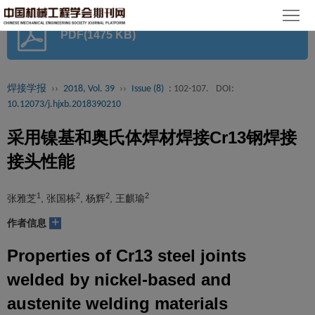
首
PDF(1475 KB)
页
期
刊
论
焊接学报
››
2018, Vol. 39
››
Issue (8)
: 102-107.
DOI:
10.12073/j.hjxb.2018390210
文
知
采用镍基和奥氏体焊材焊接Cr13钢焊接
识
期
接头性能
服
刊
分
1
2
2
2
张雅芝
, 张国栋
, 杨辉
, 王麒瑜
务
动
级
加
+
作者信息
态
目
入
关
Properties of Cr13 steel joints
录
集
于
读
welded by nickel-based and
austenite welding materials
群
我
者
学