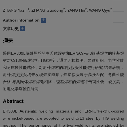
们
服
会
1
2
2
2
ZHANG Yazhi
, ZHANG Guodong
, YANG Hui
, WANG Qiyu
+
Author information
务
官
+
文章历史
网
摘要
采用ER309L氩弧焊丝的奥氏体焊材和ERNiCrFe-3镍基焊丝的镍基焊
材对Cr13钢母材进行TIG焊接，通过无损检测、显微组织、力学性能
和耐腐蚀性能试验，对两种焊材的焊接接头性能进行研究.结果表明，
两种焊接接头均未发现焊接缺陷，焊接接头属于高强匹配，弯曲性能
合格.与奥氏体焊材焊缝相比，镍基焊材的焊缝冲击韧性低，硬度高，
耐电化学腐蚀性能高.
Abstract
ER309L Austenitic welding materials and ERNiCrFe-3flux-cored
wire nickel-based are adopted to weld Cr13 steel by TIG welding
method. The performance of the two weld joints are studied by