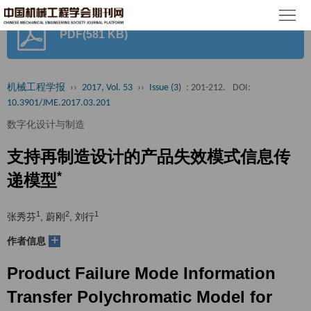
首
PDF(581 KB)
页
期
刊
论
机械工程学报
››
2017, Vol. 53
››
Issue (3)
: 201-212.
DOI:
10.3901/JME.2017.03.201
文
知
数字化设计与制造
识
期
支持再制造设计的产品失效模式信息传
服
刊
*
分
递模型
务
动
级
加
1
2
1
张秀芬
, 蔚刚
, 刘行
态
目
+
入
关
作者信息
录
集
Product Failure Mode Information
于
读
Transfer Polychromatic Model for
群
我
者
学