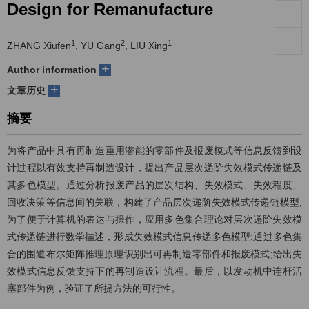
Design for Remanufacture
们
服
会
1
2
1
ZHANG Xiufen
, YU Gang
, LIU Xing
务
官
+
Author information
网
+
文章历史
摘要
为将产品中具有再制造重用潜能的零部件及报废模式等信息反馈到设
计过程以有效支持再制造设计，提出产品层次递阶失效模式传递链及
其多色模型。通过分析报废产品的层次结构、失效模式、失效程度、
回收决策等信息间的关联，构建了产品层次递阶失效模式传递链模型;
为了便于计算机的表达与操作，应用多色集合理论对层次递阶失效模
式传递链进行数学描述，形成失效模式信息传递多色模型;通过多色集
合的围道布尔矩阵推理原理识别出可再制造零部件和报废模式;给出失
效模式信息反馈支持下的再制造设计流程。最后，以发动机中连杆活
塞部件为例，验证了所提方法的可行性。