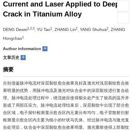
Current and Laser Applied to Deep
们
服
会
Crack in Titanium Alloy
务
官
1,2,3
1
2
2
DENG Dewei
, YU Tao
, ZHANG Lin
, YANG Shuhua
, ZHANG
网
1
Hongchao
+
Author information
+
文章历史
摘要
分别借鉴脉冲电流对深层裂纹愈合效果良好及激光对浅层裂纹愈合效
果明显的优势，用脉冲电流及激光对钛合金中的深层裂纹进行复合处
理。脉冲电流处理过程中，绕流效应使得裂尖处产生了较高的温升并
形成了局部压应力。脉冲电流处理结束后，深层裂纹中出现了部分愈
合区域，电子探针检测显示愈合区内元素分布均匀，电子背散射衍射
检测显示愈合区内主要为细小的针状马氏体。经过脉冲电流与激光复
合处理后，钛合金中深层裂纹愈合效果明显。激光重熔使得上部裂纹