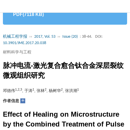
首
PDF(7118 KB)
页
期
刊
论
机械工程学报
››
2017, Vol. 53
››
Issue (20)
: 38-44.
DOI:
10.3901/JME.2017.20.038
文
知
材料科学与工程
识
期
脉冲电流-激光复合愈合钛合金深层裂纹
服
刊
分
微观组织研究
务
动
级
加
1,2,3
1
2
2
1
邓德伟
, 于涛
, 张林
, 杨树华
, 张洪潮
态
目
+
入
关
作者信息
录
集
Effect of Healing on Microstructure
于
读
by the Combined Treatment of Pulse
群
我
者
学