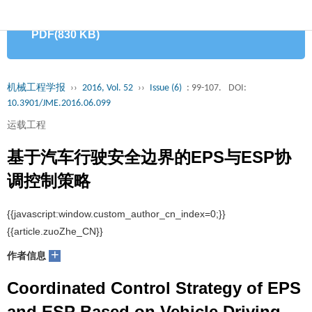
首
PDF(830 KB)
页
期
刊
论
机械工程学报
››
2016, Vol. 52
››
Issue (6)
: 99-107.
DOI:
10.3901/JME.2016.06.099
文
知
运载工程
识
期
基于汽车行驶安全边界的EPS与ESP协
服
刊
分
调控制策略
务
动
级
加
1, 2
1
1
1
王其东
, 王金波
, 陈无畏
, 黄鹤
态
目
+
入
关
作者信息
录
集
Coordinated Control Strategy of EPS
于
读
and ESP Based on Vehicle Driving
群
我
者
学