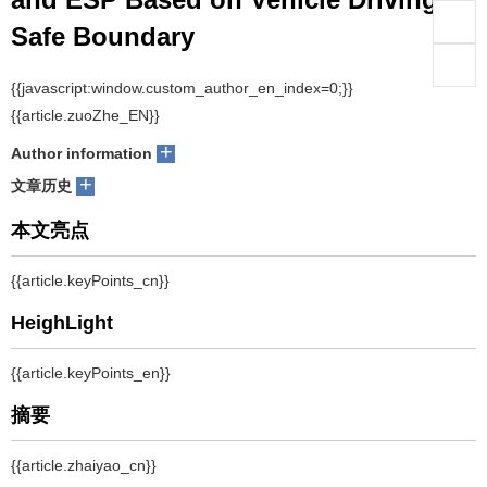
Safe Boundary
们
服
会
1, 2
1
1
1
WANG Qidong
, WANG Jinbo
, CHEN Wuwei
, HUANG He
务
官
+
Author information
网
+
文章历史
摘要
汽车电动助力转向(Electric power steering, EPS)系统与电子稳定程序
(Electronic stability program, ESP)对保证汽车具有良好的操纵稳定性
和行驶安全性起到重要作用。针对汽车纵侧向动力学存在的耦合因素,
提出一种基于汽车行驶安全边界的EPS与ESP协调控制策略。建立
EPS模型,通过Luenberger观测器估计回正力矩,由回正力矩信息估计
路面附着系数。根据车辆动力学特性确定由质心侧偏角和横摆角速度
组成的行驶安全边界,根据确定的安全边界和转向盘转矩、横摆角速度
等信息,基于带精英策略的非支配排序遗传算法(Non-dominated
sorting genetic algorithm, NSGA-II)优化EPS与ESP的动态协调控制
因子,确保获得优化参数的全局最优解。仿真与试验结果表明,采用基于