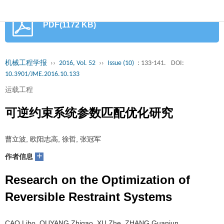
首
PDF(1172 KB)
页
期
刊
论
机械工程学报
››
2016, Vol. 52
››
Issue (10)
: 133-141.
DOI:
10.3901/JME.2016.10.133
文
知
运载工程
识
期
可逆约束系统参数匹配优化研究
服
刊
分
曹立波, 欧阳志高, 徐哲, 张冠军
务
动
级
加
+
作者信息
态
目
入
关
Research on the Optimization of
录
集
Reversible Restraint Systems
于
读
群
我
者
学
CAO Libo, OUYANG Zhigao, XU Zhe, ZHANG Guanjun