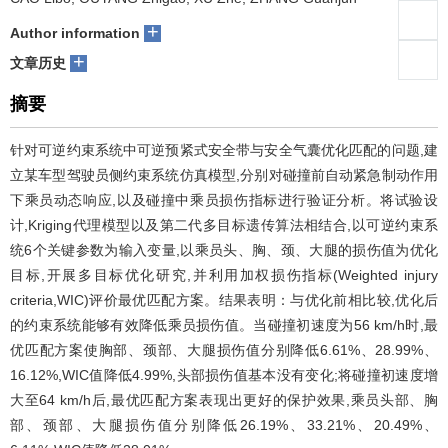
+
们
服
会
Author information
+
文章历史
务
官
摘要
网
针对可逆约束系统中可逆预紧式安全带与安全气囊优化匹配的问题,建
立某车型驾驶员侧约束系统仿真模型,分别对碰撞前自动紧急制动作用
下乘员动态响应,以及碰撞中乘员损伤指标进行验证分析。将试验设
计,Kriging代理模型以及第二代多目标遗传算法相结合,以可逆约束系
统6个关键参数为输入变量,以乘员头、胸、颈、大腿的损伤值为优化
目标,开展多目标优化研究,并利用加权损伤指标(Weighted injury
criteria,WIC)评价最优匹配方案。结果表明：与优化前相比较,优化后
的约束系统能够有效降低乘员损伤值。当碰撞初速度为56 km/h时,最
优匹配方案使胸部、颈部、大腿损伤值分别降低6.61%、28.99%、
16.12%,WIC值降低4.99%,头部损伤值基本没有变化;将碰撞初速度增
大至64 km/h后,最优匹配方案表现出更好的保护效果,乘员头部、胸
部、颈部、大腿损伤值分别降低26.19%、33.21%、20.49%、