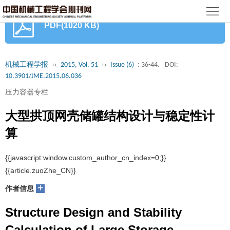
首
PDF(1020 KB)
页
期
刊
论
机械工程学报
››
2015, Vol. 51
››
Issue (6)
: 36-44.
DOI:
10.3901/JME.2015.06.036
文
知
压力容器专栏
识
期
大型拱顶网壳储罐结构设计与稳定性计
服
刊
分
算
务
动
级
加
{{javascript:window.custom_author_cn_index=0;}}
{{article.zuoZhe_CN}}
态
目
入
关
+
作者信息
录
集
于
读
Structure Design and Stability
群
我
者
学
Calculation of Large Storage