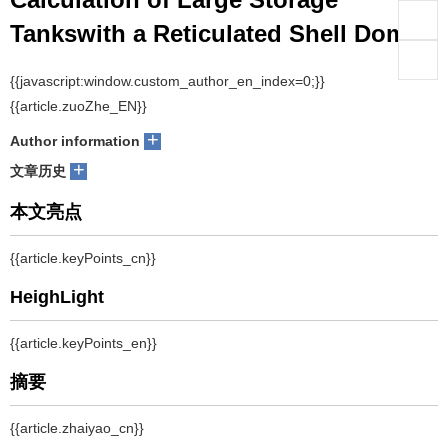
Tankswith a Reticulated Shell Dome
们
服
会
务
官
{{javascript:window.custom_author_en_index=0;}}
{{article.zuoZhe_EN}}
网
+
Author information
+
文章历史
本文亮点
{{article.keyPoints_cn}}
HeighLight
{{article.keyPoints_en}}
摘要
{{article.zhaiyao_cn}}