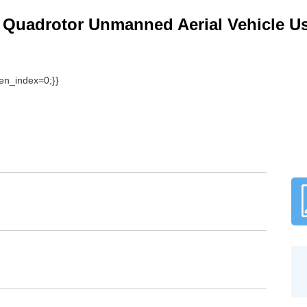
Quadrotor Unmanned Aerial Vehicle Us
1, 2, 3
ui
于视觉的飞行控制方法，并搭建嵌入式控制架构飞行试验平台。
无人机水平位置信息，利用获取到的水平位置信息作为内外环结
entiation, PID)控制器外环反馈信息。不同于传统的基于地面站的控制架构
验平台。该平台依靠机载嵌入计算机进行光流计算、运动状态估
制架构工程实现难度高，但更利于实现四旋翼无人机的全自主飞
飞行控制效果。