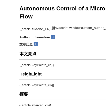
作者信息
Autonomous Control of a Micro 
Flow
1, 2, 3
1, 2, 3
1, 2, 3
XIAN Bin
, LIU Yang
, ZHANG Xu
, CAO Meih
+
Author information
+
文章历史
摘要
提出为实现小型四旋翼无人机自主飞行控制，设计一种基
在控制过程中，光流信息与姿态角信息进行融合用于估计
构的比例微分积分(Proportion integration differ
试验平台，该飞行系统中采用了一个嵌入式控制架构的试
计，并采用机载飞行控制器执行控制算法。这种嵌入式控
行控制。试验结果表明，提出的设计方法取得了较好全自主