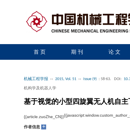
首 页
期 刊
论 文
读者服务
学会官网
机械工程学报
››
2015, Vol. 51
››
Issue (9)
: 58-63.
DOI:
10.
机构学及机器人学
基于视觉的小型四旋翼无人机自主
1, 2, 3
1, 2, 3
1, 2, 3
1, 2, 3
鲜斌
, 刘洋
, 张旭
, 曹美会
+