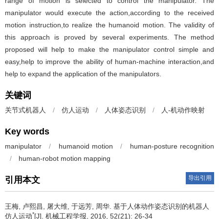
range of motion is selected to control the manipulator. The
manipulator would execute the action,according to the received
motion instruction,to realize the humanoid motion. The validity of
this approach is proved by several experiments. The method
proposed will help to make the manipulator control simple and
easy,help to improve the ability of human-machine interaction,and
help to expand the application of the manipulators.
关键词
关节式机器人
/
仿人运动
/
人体姿态识别
/
人-机动作映射
Key words
manipulator
/
humanoid motion
/
human-posture recognition
/
human-robot motion mapping
导出引用
引用本文
王梅, 卢熙昌, 屠大维, 于远芳, 周华.
基于人体动作姿态识别的机器人
*
仿人运动
[J]. 机械工程学报, 2016, 52(21): 26-34