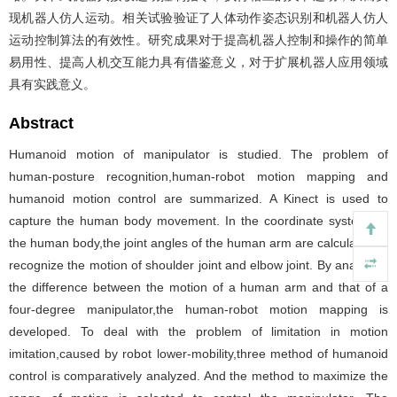
现机器人仿人运动。相关试验验证了人体动作姿态识别和机器人仿人
运动控制算法的有效性。研究成果对于提高机器人控制和操作的简单
易用性、提高人机交互能力具有借鉴意义，对于扩展机器人应用领域
具有实践意义。
Abstract
Humanoid motion of manipulator is studied. The problem of
human-posture recognition,human-robot motion mapping and
humanoid motion control are summarized. A Kinect is used to
capture the human body movement. In the coordinate system on
the human body,the joint angles of the human arm are calculated to
recognize the motion of shoulder joint and elbow joint. By analyzing
the difference between the motion of a human arm and that of a
four-degree manipulator,the human-robot motion mapping is
developed. To deal with the problem of limitation in motion
imitation,caused by robot lower-mobility,three method of humanoid
control is comparatively analyzed. And the method to maximize the