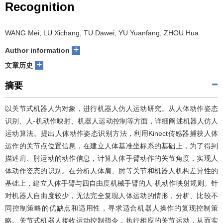
Recognition
们
服
会
WANG Mei, LU Xichang, TU Dawei, YU Yuanfang, ZHOU Hua
务
官
+
Author information
网
+
文章历史
摘要
以关节式机器人为对象，进行机器人仿人运动研究。从人体动作姿态
识别、人-机动作映射、机器人运动控制等方面，详细阐述机器人仿人
运动算法。提出人体动作姿态识别方法，利用Kinect传感器捕获人体
运作的关节点位置信息，在建立人体基准坐标系的基础上，为了得到
描述肩、肘运动的动作信息，计算人体手臂动作的关节角度，实现人
体动作姿态的识别。在分析人体肩、肘等关节和机器人机构差异性的
基础上，建立人体手臂与四自由度机械手臂的人-机动作映射规则。针
对机器人自由度较少，无法完全复现人体运动的情形，分析、比较不
同控制策略的优缺点和适用性，寻求适合机器人操作的复现控制策
略。关节式机器人接收运动控制指令，执行相应的关节运动，从而实