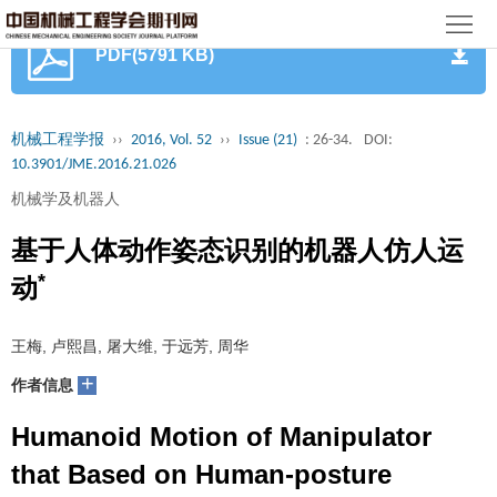
首
PDF(5791 KB)
页
期
刊
论
机械工程学报
››
2016, Vol. 52
››
Issue (21)
: 26-34.
DOI:
10.3901/JME.2016.21.026
文
知
机械学及机器人
识
期
基于人体动作姿态识别的机器人仿人运
服
刊
*
分
动
务
动
级
加
王梅, 卢熙昌, 屠大维, 于远芳, 周华
态
目
+
入
关
作者信息
录
集
Humanoid Motion of Manipulator
于
读
that Based on Human-posture
群
我
者
学