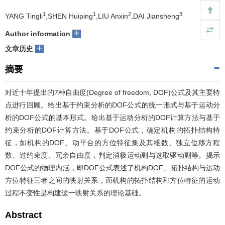
1
1
2
3
们
服
YANG Tingli
,SHEN Huiping
,LIU Anxin
,DAI Jiansheng
会
+
Author information
务
官
+
文章历史
网
摘要
对近十年提出的7种自由度(Degree of freedom, DOF)公式及其主要特
点进行回顾。给出基于约束分析的DOF公式的统一形式与基于运动分
析的DOF公式的基本形式。给出基于运动分析的DOF计算方法与基于
约束分析的DOF计算方法。基于DOF公式，确定机构的拓扑结构特
征，如机构的DOF、动平台的方位特征集及其维数、独立位移方程
数、过约束度、冗余自由度，判定消极运动副与选取驱动副等。揭示
DOF公式的物理内涵，即DOF公式表述了机构DOF、拓扑结构与运动
方位特征三者之间的映射关系，而机构的拓扑结构和方位特征的运动
过程不变性是构建这一映射关系的理论基础。
Abstract