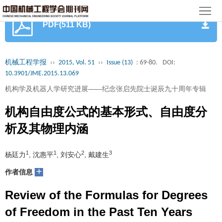
首
PDF(511 KB)
页
期
刊
论
机械工程学报
››
2015, Vol. 51
››
Issue (13)
: 69-80.
DOI:
10.3901/JME.2015.13.069
文
知
机构学及机器人学研究进展——纪念张启先院士诞辰九十周年专辑
识
期
机构自由度公式的基本形式、自由度分
服
刊
分
析及其物理内涵
务
动
级
加
1
1
2
3
杨廷力
, 沈惠平
, 刘安心
, 戴建生
态
目
+
入
关
作者信息
录
集
Review of the Formulas for Degrees
于
读
of Freedom in the Past Ten Years
群
我
者
学