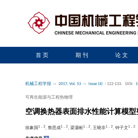
首 页
期 刊
论 文
读者服务
学会官网
机械工程学报
››
2017, Vol. 53
››
Issue (4)
: 122-133.
DOI:
1
可再生能源与工程热物理
空调换热器表面排水性能计算模型
1，2
1，2
1，2
1，2
1，2
徐象国
, 詹思成
, 梁灏彬
, 王晓非
, 钟子文
+