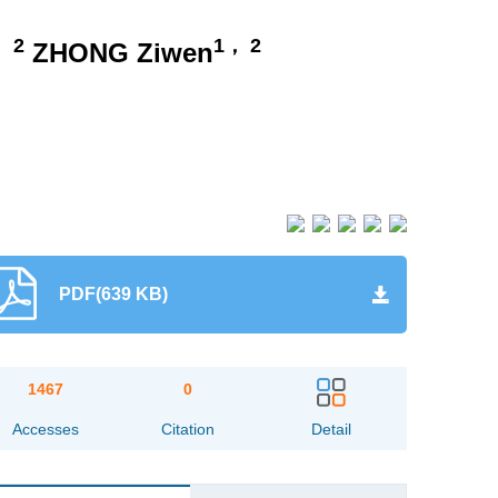
， 2
1， 2
ZHONG Ziwen
PDF(639 KB)
1467
0
Accesses
Citation
Detail