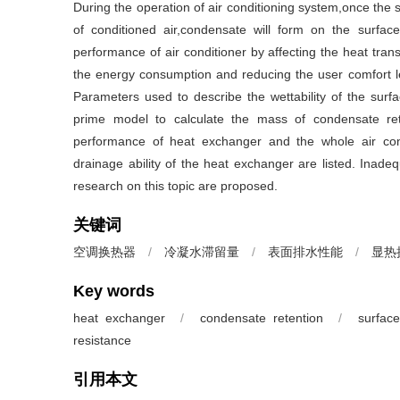
During the operation of air conditioning system,once the
of conditioned air,condensate will form on the surfa
performance of air conditioner by affecting the heat trans
the energy consumption and reducing the user comfort le
Parameters used to describe the wettability of the surf
prime model to calculate the mass of condensate ret
performance of heat exchanger and the whole air con
drainage ability of the heat exchanger are listed. Inade
research on this topic are proposed.
关键词
空调换热器
/
冷凝水滞留量
/
表面排水性能
/
显热
Key words
heat exchanger
/
condensate retention
/
surface
resistance
引用本文