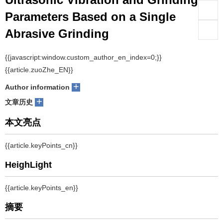
Parameters Based on a Single
们
服
会
Abrasive Grinding
务
官
1
2
2
1
1
DING Kai
, FU Yucan
, SU Honghua
, LI Qilin
, LEI Weining
网
+
Author information
+
文章历史
摘要
超声辅助磨削是一种适于加工陶瓷等硬脆材料的先进复合加工技术。
超声辅助磨削过程中，超声振动参数与磨削用量的匹配性决定了超声
振动作用对磨削过程的影响程度，目前尚缺乏深入的研究。针对这一
问题，采用单颗磨粒工具对SiC陶瓷工件抛光表面进行超声辅助磨削及
普通磨削试验，通过单颗磨粒磨削力、力比、磨削划痕形貌的对比，
分析超声振动作用对磨削过程的影响随磨削用量变化的规律。结果表
明，相同条件下单颗磨粒超声辅助磨削的磨削力与力比均小于普通磨
削时；磨削用量较小时，单颗磨粒超声辅助磨削划痕形貌呈明显的锤