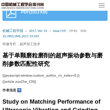
首
PDF(3313 KB)
页
期
刊
论
机械工程学报
››
2017, Vol. 53
››
Issue (19)
: 59-65.
DOI:
10.3901/JME.2017.19.059
文
知
特邀专栏：超声加工技术
识
期
基于单颗磨粒磨削的超声振动参数与磨
服
刊
分
削参数匹配性研究
务
动
级
加
1
2
2
1
1
丁凯
, 傅玉灿
, 苏宏华
, 李奇林
, 雷卫宁
态
目
+
入
关
作者信息
录
集
Study on Matching Performance of
于
读
Ultrasonic Vibration and Grinding
群
我
者
学