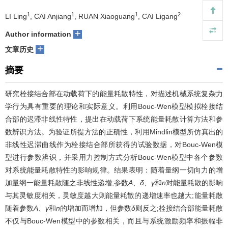
1
1
1
2
们
服
LI Ling
, CAI Anjiang
, RUAN Xiaoguang
, CAI Ligang
会
+
Author information
务
官
+
文章历史
网
摘要
研究栓接结合部在动载荷下的能量耗散特性，对描述机械系统复杂力
学行为具有重要的理论和实际意义。利用Bouc-Wen模型模拟栓接结
合部的迟滞非线性特性，提出在动载荷下系统能量耗散计算方法和参
数辨识方法。为验证所提方法的正确性，利用Mindlin模型所仿真出的
非线性迟滞曲线作为栓接结合部所获得的试验数据，对Bouc-Wen模
型进行参数辨识，并采用力控制方式分析Bouc-Wen模型中各个参数
对系统能量耗散特性的影响规律。结果表明：随着量纲一切向力的增
加量纲一能量耗散随之非线性递增;参数
A、δ、γ
和
n
对能量耗散的影响
与其灵敏度相关，灵敏度越大则能量耗散的递增速率也越大;能量耗散
随着参数
A
、
γ
和
n
的增加而增加，但参数
δ
则反之;栓接结合部能量耗散
不仅与Bouc-Wen模型中的参数相关，而且与系统激励频率和振幅非