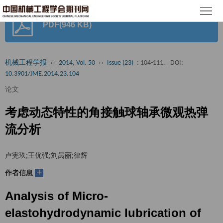
首
PDF(946 KB)
页
期
刊
论
机械工程学报
››
2014, Vol. 50
››
Issue (23)
: 104-111.
DOI:
10.3901/JME.2014.23.104
文
知
论文
识
期
考虑动态特性的角接触球轴承微观热弹
服
刊
分
流分析
务
动
级
加
卢宪玖;王优强;刘昺丽;律辉
态
目
+
入
关
作者信息
录
集
Analysis of Micro-
于
读
elastohydrodynamic lubrication of
群
我
者
学