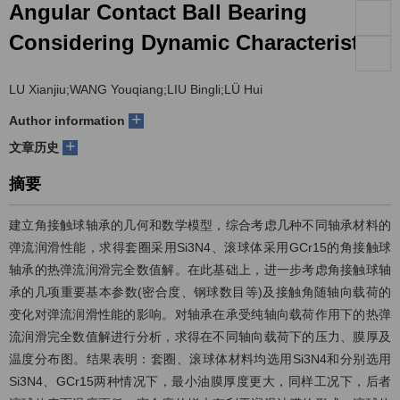
Angular Contact Ball Bearing
们
服
会
Considering Dynamic Characteristics
务
官
LU Xianjiu;WANG Youqiang;LIU Bingli;LÜ Hui
网
+
Author information
+
文章历史
摘要
建立角接触球轴承的几何和数学模型，综合考虑几种不同轴承材料的
弹流润滑性能，求得套圈采用Si3N4、滚球体采用GCr15的角接触球
轴承的热弹流润滑完全数值解。在此基础上，进一步考虑角接触球轴
承的几项重要基本参数(密合度、钢球数目等)及接触角随轴向载荷的
变化对弹流润滑性能的影响。对轴承在承受纯轴向载荷作用下的热弹
流润滑完全数值解进行分析，求得在不同轴向载荷下的压力、膜厚及
温度分布图。结果表明：套圈、滚球体材料均选用Si3N4和分别选用
Si3N4、GCr15两种情况下，最小油膜厚度更大，同样工况下，后者