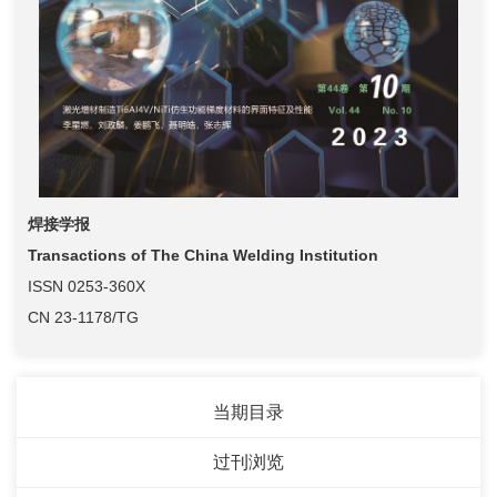
焊接学报
Transactions of The China Welding Institution
ISSN 0253-360X
CN 23-1178/TG
当期目录
过刊浏览