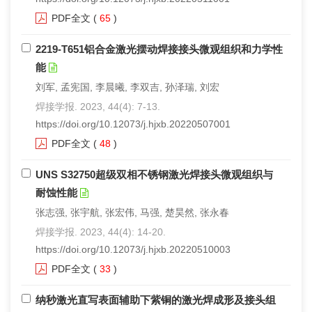
PDF全文
(
65
)
们
服
会
2219-T651铝合金激光摆动焊接接头微观组织和力学性
务
官
能
网
刘军, 孟宪国, 李晨曦, 李双吉, 孙泽瑞, 刘宏
焊接学报. 2023, 44(4): 7-13.
https://doi.org/10.12073/j.hjxb.20220507001
PDF全文
(
48
)
UNS S32750超级双相不锈钢激光焊接头微观组织与
耐蚀性能
张志强, 张宇航, 张宏伟, 马强, 楚昊然, 张永春
焊接学报. 2023, 44(4): 14-20.
https://doi.org/10.12073/j.hjxb.20220510003
PDF全文
(
33
)
纳秒激光直写表面辅助下紫铜的激光焊成形及接头组