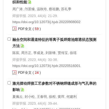
织和性能
周广涛, 邝景臻, 温秋玲, 蔡祖鹏, 苏礼季
焊接学报. 2023, 44(4): 21-29.
https://doi.org/10.12073/j.hjxb.20220908002
PDF全文
(
59
)
融合空间和通道特征的等离子弧焊熔池熔透状态预测
方法
陈宸, 周方正, 李成龙, 刘新锋, 贾传宝, 徐瑶
焊接学报. 2023, 44(4): 30-38.
https://doi.org/10.12073/j.hjxb.20220516001
PDF全文
(
24
)
激光摆动焊接工艺参数对不锈钢焊缝成形与气孔率的
影响
夏佩云, 封小松, 王春明, 徐程, 黄珲, 何建利
焊接学报. 2023, 44(4): 39-44.