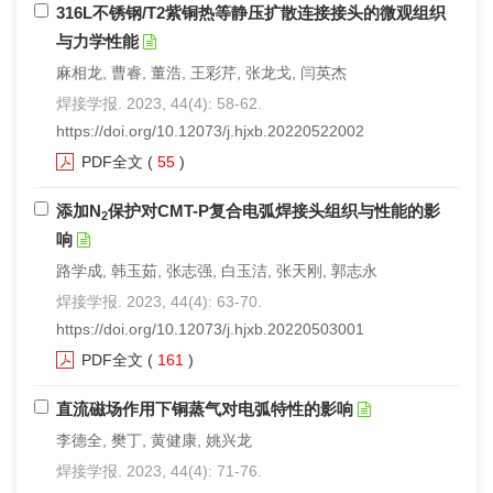
316L不锈钢/T2紫铜热等静压扩散连接接头的微观组织
与力学性能
麻相龙, 曹睿, 董浩, 王彩芹, 张龙戈, 闫英杰
焊接学报. 2023, 44(4): 58-62.
https://doi.org/10.12073/j.hjxb.20220522002
PDF全文
(
55
)
添加N
保护对CMT-P复合电弧焊接头组织与性能的影
2
响
路学成, 韩玉茹, 张志强, 白玉洁, 张天刚, 郭志永
焊接学报. 2023, 44(4): 63-70.
https://doi.org/10.12073/j.hjxb.20220503001
PDF全文
(
161
)
直流磁场作用下铜蒸气对电弧特性的影响
李德全, 樊丁, 黄健康, 姚兴龙
焊接学报. 2023, 44(4): 71-76.