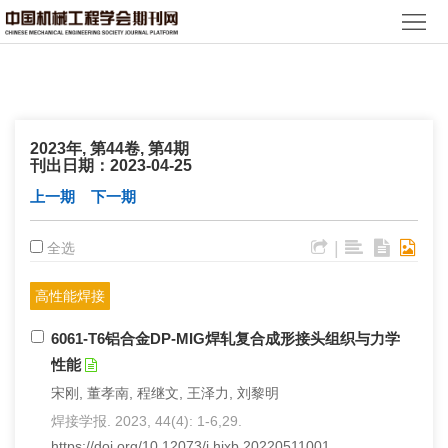
首
页
期
刊
论
2023年, 第44卷, 第4期
文
知
刊出日期：2023-04-25
上一期
下一期
识
期
|
全选
服
刊
分
务
动
高性能焊接
级
加
6061-T6铝合金DP-MIG焊轧复合成形接头组织与力学
态
目
入
关
性能
录
集
于
读
宋刚, 董孝南, 程继文, 王泽力, 刘黎明
焊接学报. 2023, 44(4): 1-6,29.
群
我
者
学
https://doi.org/10.12073/j.hjxb.20220511001