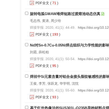
PDF全文
(
71
)
旋转电弧GMAW堆焊短路过渡熔池动态仿真
毛志伟, 黄涛, 周少玲
焊接学报. 2020, 41(1): 44-49.
https://doi.org/10.
PDF全文
(
193
)
Nd对Sn-0.7Cu-0.05Ni焊点组织与力学性能的影
刘霜, 薛松柏
焊接学报. 2020, 41(1): 50-54.
https://doi.org/10.
PDF全文
(
95
)
焊丝中Si元素含量对铝合金接头裂纹敏感性的影
王俊, 李芳, 张跃龙, 华学明, 沈忱
焊接学报. 2020, 41(1): 55-60.
https://doi.org/10.
PDF全文
(
93
)
基于红外热像法的SUS301L-Q235B异种材料