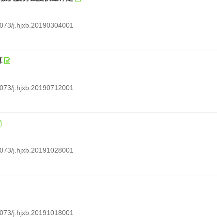
12073/j.hjxb.20190304001
算
12073/j.hjxb.20190712001
12073/j.hjxb.20191028001
12073/j.hjxb.20191018001