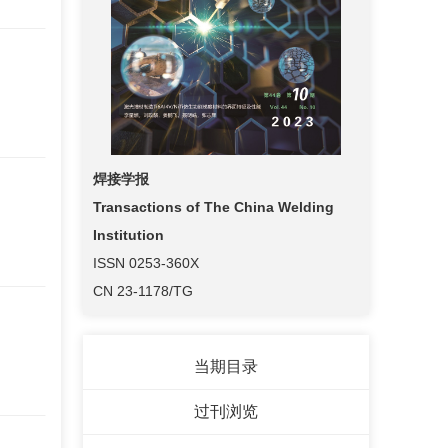
焊接学报
Transactions of The China Welding
Institution
ISSN 0253-360X
CN 23-1178/TG
当期目录
过刊浏览