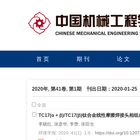
首 页
期 刊
论 文
读者服务
学会官网
2020年, 第41卷, 第1期
刊出日期：2020-01-25
全选
TC17(α + β)/TC17(β)钛合金线性摩擦焊接头
李晓红, 张彦华, 李赞, 张田仓
焊接学报. 2020, 41(1): 1-6.
https://doi.org/10.120