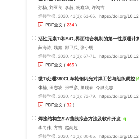
孙杨, 刘亚良, 李赫, 杨鑫华, 许鸿吉
焊接学报. 2020, 41(1): 61-66.
https://doi.org/10.
PDF全文
(
234
)
活性元素Ti和SiO
界面结合机制的第一性原理计
2
薛海涛, 魏鑫, 郭卫兵, 张小明
焊接学报. 2020, 41(1): 67-71.
https://doi.org/10.
PDF全文
(
465
)
微Ti处理380CL车轮钢闪光对焊工艺与组织调控
张楠, 田志凌, 张书彦, 董现春, 令狐克志
焊接学报. 2020, 41(1): 72-79.
https://doi.org/10.
PDF全文
(
32
)
焊接结构主
S
-
N
曲线拟合方法及软件开发
李向伟, 方吉, 赵尚超
焊接学报. 2020, 41(1): 80-85.
https://doi.org/10.