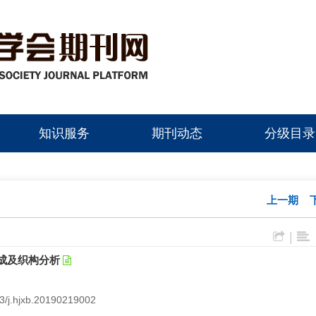
知识服务
期刊动态
分级目录
上一期
|
相组成及织构分析
73/j.hjxb.20190219002