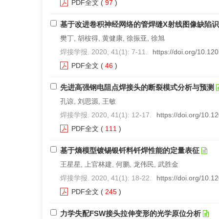
PDF全文
(
97
)
基于改进卷积神经网络的管焊缝X射线图像缺陷
樊丁, 胡桉得, 黄健康, 徐振亚, 徐旭
焊接学报. 2020, 41(1): 7-11.
https://doi.org/10.1
PDF全文
(
46
)
先进高强钢电阻点焊接头的断裂模式分析与预测
孔谅, 刘思源, 王敏
焊接学报. 2020, 41(1): 12-17.
https://doi.org/10.
PDF全文
(
111
)
基于熵模型镀锡银钎料钎焊性能的定量表征
王星星, 上官林建, 何鹏, 龙伟民, 武胜金
焊接学报. 2020, 41(1): 18-22.
https://doi.org/10.
PDF全文
(
245
)
力学失配FSW接头拉伸变形的光学原位分析