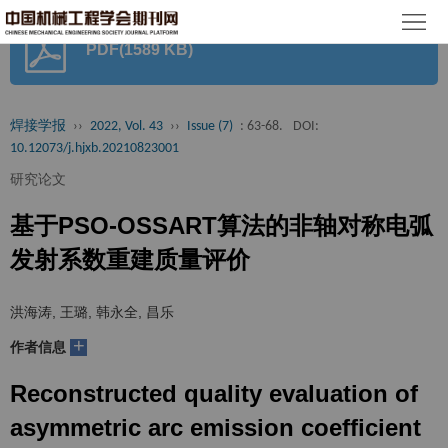
首
PDF(1589 KB)
页
期
刊
论
焊接学报
››
2022, Vol. 43
››
Issue (7)
: 63-68.
DOI:
10.12073/j.hjxb.20210823001
文
知
研究论文
识
期
基于PSO-OSSART算法的非轴对称电弧
服
刊
分
发射系数重建质量评价
务
动
级
加
洪海涛, 王璐, 韩永全, 昌乐
态
目
+
入
关
作者信息
录
集
Reconstructed quality evaluation of
于
读
asymmetric arc emission coefficient
群
我
者
学