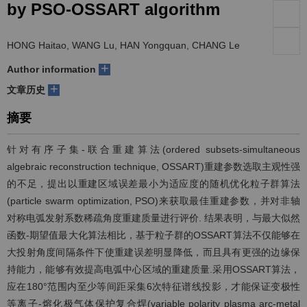
by PSO-OSSART algorithm
们
服
会
HONG Haitao, WANG Lu, HAN Yongquan, CHANG Le
务
官
+
Author information
网
+
文章历史
摘要
针对有序子集-联合重建算法(ordered subsets-simultaneous
algebraic reconstruction technique, OSSART)重建参数选取主观性强
的不足，提出以重建区域误差最小为适应度的随机优化粒子群算法
(particle swarm optimization, PSO)来获取最佳重建参数，并对非轴
对称电弧发射系数稀疏角度重建质量进行评价. 结果表明，与最大似然
函数-期望值最大化算法相比，基于粒子群的OSSART算法不仅能够在
大投射角度间隔条件下使重建误差明显降低，而且具有更强的边缘保
持能力，能够有效提高电弧中心区域的重建质量.采用OSSART算法，
应在180°范围内至少等间距采集6次特征谱线投影，才能保证变极性
等离子-熔化极气体保护复合焊(variable polarity plasma arc-metal