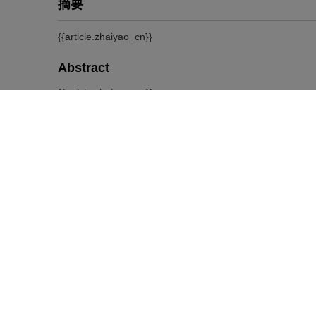
摘要
{{article.zhaiyao_cn}}
Abstract
{{article.zhaiyao_en}}
关键词
Key words
本文二维码
引用本文
{{article.zuoZheCn_L}}.
{{article.title_cn}}[J]. {{journal
https://doi.org/10.1186/s10033-019-0348-4