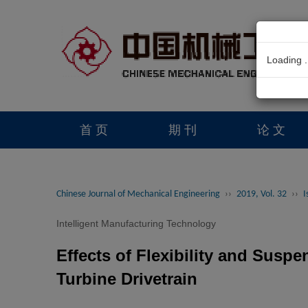
Loading .
首 页
期 刊
论 文
读者服务
学会官网
Chinese Journal of Mechanical Engineering
››
2019, Vol. 32
››
I
Intelligent Manufacturing Technology
Effects of Flexibility and Susp
Turbine Drivetrain