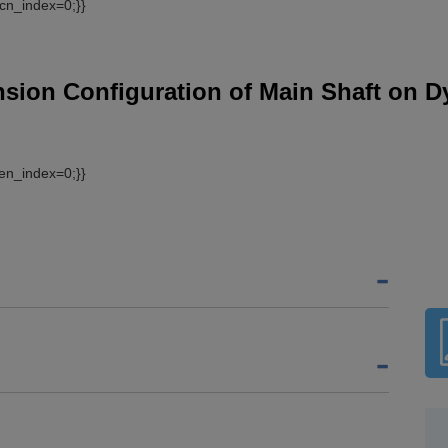
cn_index=0;}}
ension Configuration of Main Shaft on 
en_index=0;}}