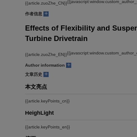
{{javascript:window.custom_author_
{{article.zuoZhe_CN}}
+
作者信息
Effects of Flexibility and Susp
Turbine Drivetrain
{{javascript:window.custom_author_
{{article.zuoZhe_EN}}
+
Author information
+
文章历史
本文亮点
{{article.keyPoints_cn}}
HeighLight
{{article.keyPoints_en}}