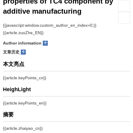
additive manufacturing
们
服
会
1,2
1,2
1,2
1,2
GOU Jian
, WANG Zhijiang
, HU Shengsun
, TIAN Yinbao
务
官
+
Author information
网
+
文章历史
摘要
采用CMT+P程序进行TC4钛合金焊丝电弧增材制造，针对增材过程中
热积累造成的组织性能不均匀性，采用两种不同热处理工艺以期改善
这种不均匀性，并提高增材构件性能. 结果表明，采用CMT+P进行增
材制造可以获得成形良好的沉积零件，当送丝速度为6 m/min，焊枪
行走速度为0.3 m/min时，其热输入为313 J/mm， 沉积零件显微组织
从上至下不断粗大. 热处理后试样不同部位晶粒大小变得均匀，抵抗塑
性变形的能力增强. 拉伸试验表明，在600℃，4 h热处理条件下，构
件的抗拉强度最高，为1 124 MPa. 断口分析表明， 所有试样断裂方
式均为韧性断裂.