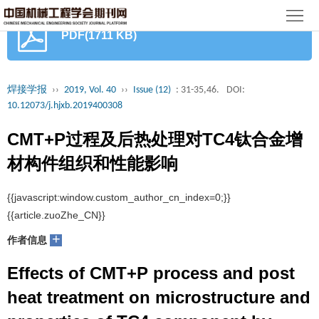
首
PDF(1711 KB)
页
期
刊
论
焊接学报
››
2019, Vol. 40
››
Issue (12)
: 31-35,46.
DOI:
10.12073/j.hjxb.2019400308
文
知
CMT+P过程及后热处理对TC4钛合金增
识
期
材构件组织和性能影响
服
刊
分
1,2
1,2
1,2
1,2
勾健
, 王志江
, 胡绳荪
, 田银宝
务
动
级
加
+
作者信息
态
目
入
关
Effects of CMT+P process and post
录
集
于
读
heat treatment on microstructure and
properties of TC4 component by
群
我
者
学