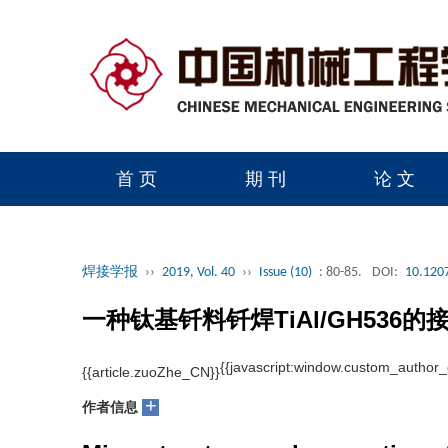
首 页
期 刊
论 文
读者服务
学会官网
焊接学报
››
2019, Vol. 40
››
Issue (10)
: 80-85.
DOI:
10.120
一种钛基钎料钎焊TiAl/GH536
1
1
1
1
1,2
李小强
, 娄立
, 屈盛官
, 杨超
, 李力
+
作者信息