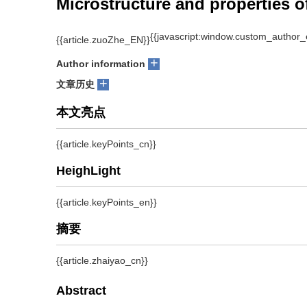
Microstructure and properties of
1
1
1
1
LI Xiaoqiang
, LOU Li
, QU Shengguan
, YANG Chao
, LI
+
Author information
+
文章历史
摘要
采用Ti-Zr-Fe-Cu-Ni-Co-Mo钎料实现了TiAl合金与
界面组织进行了分析，并检测了钎焊接头的抗剪强度. 结果表
侧包括Ⅰ层（Ti
Al + TiAl）、Ⅱ层（Al
NiTi
）、Ⅲ层（以AlNi
3
3
2
和（Ni）
+ TiNi
）和Ⅳ层（以富铬（Cr，Ni，Fe）
SS
SS
3
S
TiNi
）. 当钎焊时间为10 min时，在1 110 ~ 1 1
3
高后降低. 钎焊温度对原子扩散和金属间化合物的形成有较大的
焊10 min获得的接头抗剪强度最高，为183 MPa，接头主要
Abstract