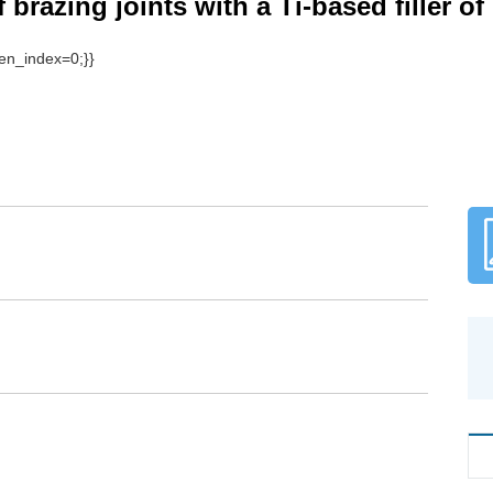
 brazing joints with a Ti-based filler of
1,2
 Li
GH536合金的有效钎焊连接. 运用SEM，EDS，XRD等手段对钎焊接头的
明，钎焊接头的典型界面组织由TiAl合金一侧到GH536合金一
Ti为主，并含有富铬（Cr，Ni，Fe）
、富镍（Cr，Ni，Fe）
2
SS
为主，并含有富镍（Cr，Ni，Fe）
，AlNi
Ti和（Ni）
+
S
SS
2
SS
70 ℃的钎焊温度范围内，随着钎焊温度的升高，钎焊接头的抗剪强度先升
影响，较低或较高的温度都会导致接头强度偏低. 1 150 ℃钎
断裂在Ⅱ层.