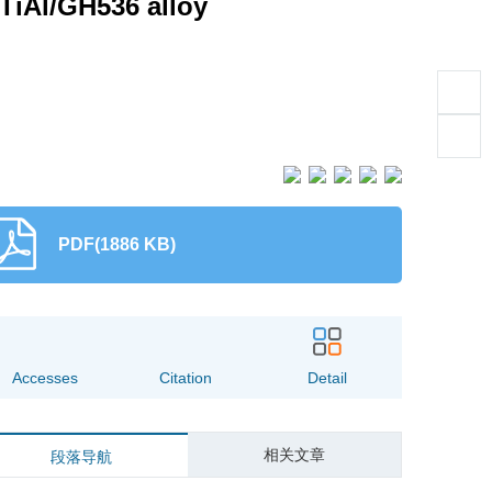
 TiAl/GH536 alloy
PDF(1886 KB)
251
0
Accesses
Citation
Detail
相关文章
段落导航