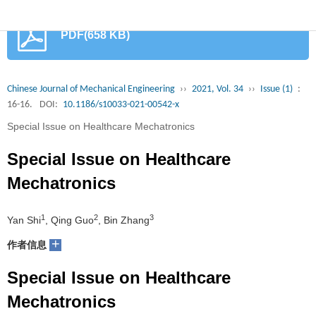
首
PDF(658 KB)
页
期
刊
论
Chinese Journal of Mechanical Engineering
››
2021, Vol. 34
››
Issue (1)
:
16-16.
DOI:
10.1186/s10033-021-00542-x
文
知
Special Issue on Healthcare Mechatronics
识
期
Special Issue on Healthcare
服
刊
分
Mechatronics
务
动
级
加
1
2
3
Yan Shi
, Qing Guo
, Bin Zhang
态
目
+
入
关
作者信息
录
集
Special Issue on Healthcare
于
读
Mechatronics
群
我
者
学