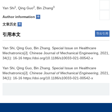
1
2
3
们
服
Yan Shi
, Qing Guo
, Bin Zhang
会
+
Author information
务
官
+
文章历史
网
导出引用
引用本文
Yan Shi, Qing Guo, Bin Zhang.
Special Issue on Healthcare
Mechatronics[J]. Chinese Journal of Mechanical Engineering, 2021,
34(1): 16-16 https://doi.org/10.1186/s10033-021-00542-x
Yan Shi, Qing Guo, Bin Zhang.
Special Issue on Healthcare
Mechatronics[J].
Chinese Journal of Mechanical Engineering
, 2021,
34(1): 16-16 https://doi.org/10.1186/s10033-021-00542-x