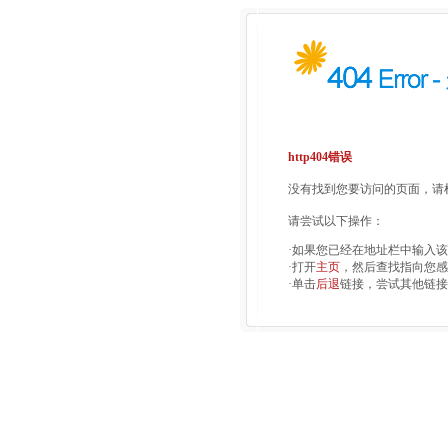
http404错误
没有找到您要访问的页面，请检
请尝试以下操作：
·如果您已经在地址栏中输入
·打开
主页
，然后查找指向您感
·单击
后退
链接，尝试其他链接