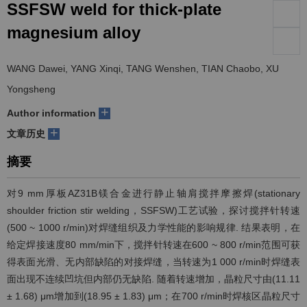
SSFSW weld for thick-plate
们
服
会
magnesium alloy
务
官
WANG Dawei, YANG Xinqi, TANG Wenshen, TIAN Chaobo, XU
网
Yongsheng
+
Author information
+
文章历史
摘要
对9 mm厚板AZ31B镁合金进行静止轴肩搅拌摩擦焊(stationary
shoulder friction stir welding，SSFSW)工艺试验，探讨搅拌针转速
(500 ~ 1000 r/min)对焊缝组织及力学性能的影响规律. 结果表明，在
给定焊接速度80 mm/min下，搅拌针转速在600 ~ 800 r/min范围可获
得表面光滑、无内部缺陷的对接焊缝，当转速为1 000 r/min时焊缝表
面出现不连续凹坑但内部仍无缺陷. 随着转速增加，晶粒尺寸由(11.11
± 1.68) μm增加到(18.95 ± 1.83) μm；在700 r/min时焊核区晶粒尺寸