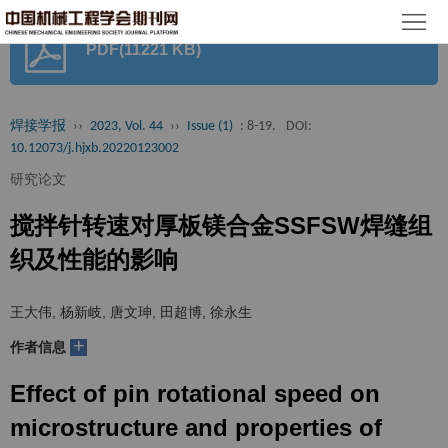
首
PDF(11221 KB)
页
期
刊
论
焊接学报
››
2023, Vol. 44
››
Issue (1)
: 8-19.
DOI:
10.12073/j.hjxb.20220123002
文
知
研究论文
识
期
搅拌针转速对厚板镁合金SSFSW焊缝组
服
刊
分
织及性能的影响
务
动
级
加
王大伟, 杨新岐, 唐文珅, 田超博, 徐永生
态
目
+
入
关
作者信息
录
集
Effect of pin rotational speed on
于
读
microstructure and properties of
群
我
者
学