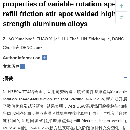
properties of variable rotation speed
们
服
会
refill friction stir spot welded high
strength aluminum alloys
务
官
网
1
1
1
1,2
ZHAO Yunqiang
, ZHAO Yujia
, LIU Zhe
, LIN Zhicheng
, DONG
1
1
Chunlin
, DENG Jun
+
Author information
+
文章历史
摘要
针对7B04-T74铝合金，采用可变转速回填式搅拌摩擦点焊(variable
rotation speed-refill friction stir spot welding, V-RFSSW)新方法开展
了数值仿真及试验研究. 结果表明，V-RFSSW温度场围绕搅拌头轴线
呈圆形对称分布，焊点高温区域集中在搅拌套空腔内部. 与扎入阶段转
速相同的常规回填式搅拌摩擦点焊(refill friction stir spot welding,
RFSSW)相比，V-RFSSW新方法既可在扎入阶段使材料充分塑化，以