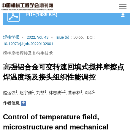
首
PDF(1689 KB)
页
期
刊
论
焊接学报
››
2022, Vol. 43
››
Issue (6)
: 50-55.
DOI:
10.12073/j.hjxb.20220102001
文
知
搅拌摩擦焊接及其衍生技术
识
期
高强铝合金可变转速回填式搅拌摩擦点
服
刊
分
焊温度场及接头组织性能调控
务
动
级
加
1
1
1
1,2
1
1
赵运强
, 赵宇佳
, 刘喆
, 林志成
, 董春林
, 邓军
态
目
+
入
关
作者信息
录
集
Control of temperature field,
于
读
microstructure and mechanical
群
我
者
学