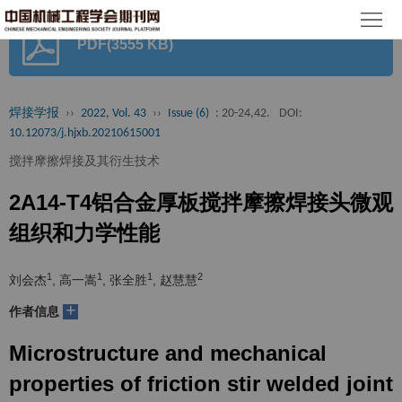
首
PDF(3555 KB)
页
期
刊
论
焊接学报
››
2022, Vol. 43
››
Issue (6)
: 20-24,42.
DOI:
10.12073/j.hjxb.20210615001
文
知
搅拌摩擦焊接及其衍生技术
识
期
2A14-T4铝合金厚板搅拌摩擦焊接头微观
服
刊
分
组织和力学性能
务
动
级
加
1
1
1
2
刘会杰
, 高一嵩
, 张全胜
, 赵慧慧
态
目
+
入
关
作者信息
录
集
Microstructure and mechanical
于
读
properties of friction stir welded joint
群
我
者
学