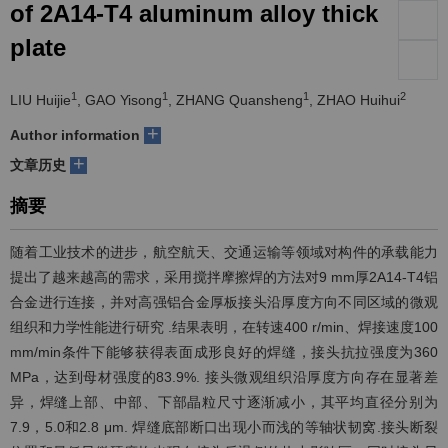
of 2A14-T4 aluminum alloy thick
们
服
会
plate
务
官
1
1
1
2
LIU Huijie
, GAO Yisong
, ZHANG Quansheng
, ZHAO Huihui
网
+
Author information
+
文章历史
摘要
随着工业技术的进步，航空航天、交通运输等领域对构件的承载能力
提出了越来越高的需求，采用搅拌摩擦焊的方法对9 mm厚2A14-T4铝
合金进行连接，并对高强铝合金厚板接头沿厚度方向不同区域的微观
组织和力学性能进行研究 .结果表明，在转速400 r/min、焊接速度100
mm/min条件下能够获得表面成形良好的焊缝，接头抗拉强度为360
MPa，达到母材强度的83.9%. 接头微观组织沿厚度方向存在显著差
异，焊缝上部、中部、下部晶粒尺寸逐渐减小，其平均直径分别为
7.9，5.0和2.8 μm. 焊缝底部断口出现小而浅的等轴状韧窝.接头断裂